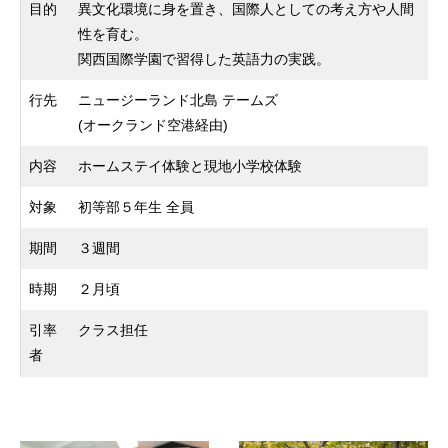
目的
異文化環境に身を置き、国際人としての考え方や人間
性を育む。
関西国際学園で習得した英語力の実践。
行先
ニュージーランド北島 テームズ
(オークランド空港経由)
内容
ホームステイ体験と現地小学校体験
対象
初等部５年生 全員
期間
３週間
時期
２月頃
引率
クラス担任
者