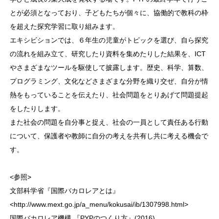
とが必須となっており、子どもたちが個々に、協働的で教科の枠
を超えた探究学習に取り組みます。
エキシビションでは、６年生の児童がトピックを選び、自ら探究
の流れを組み立て、研究したり資料を集めたりした結果を、ICT
やさまざまなツールを駆使して披露します。歴史、科学、算数、
プログラミング、文化などさまざまな分野を織り交ぜ、自分が情
熱をもっていることを伝えたり、社会問題をとりあげて問題提起
をしたりします。
また社会の問題を自分事と捉え、社会の一員として責任ある行動
について、保護者や教師に自分の考えを共有し共に考える機会で
す。
<参照>
文部科学省『国際バカロレアとは』
<http://www.mext.go.jp/a_menu/kokusai/ib/1307998.html>
国際バカロレア機構 『PYPのつくり方』(2016)